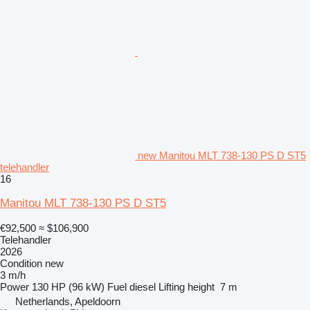
new Manitou MLT 738-130 PS D ST5
telehandler
16
Manitou MLT 738-130 PS D ST5
€92,500
≈ $106,900
Telehandler
2026
Condition
new
3 m/h
Power
130 HP (96 kW)
Fuel
diesel
Lifting height
7 m
Netherlands, Apeldoorn