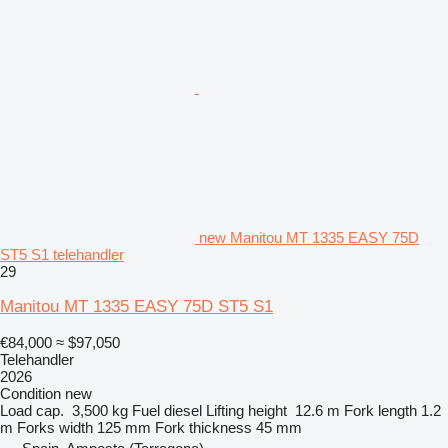
new Manitou MT 1335 EASY 75D
ST5 S1 telehandler
29
Manitou MT 1335 EASY 75D ST5 S1
€84,000
≈ $97,050
Telehandler
2026
Condition
new
Load cap.
3,500 kg
Fuel
diesel
Lifting height
12.6 m
Fork length
1.2
m
Forks width
125 mm
Fork thickness
45 mm