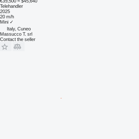
€39,500
≈ $45,640
Telehandler
2025
20 m/h
Mini
✓
Italy, Cuneo
Massucco T. srl
Contact the seller