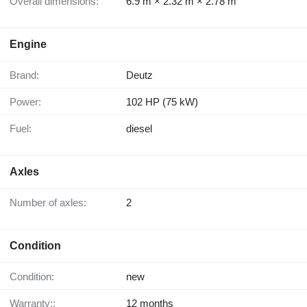
Overall dimensions:
6.9 m × 2.32 m × 2.78 m
Engine
Brand:
Deutz
Power:
102 HP (75 kW)
Fuel:
diesel
Axles
Number of axles:
2
Condition
Condition:
new
Warranty::
12 months