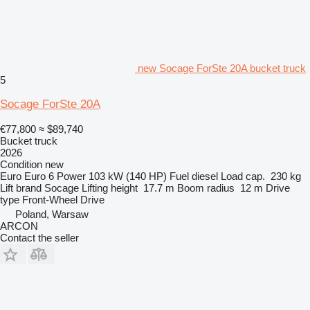
new Socage ForSte 20A bucket truck
5
Socage ForSte 20A
€77,800
≈ $89,740
Bucket truck
2026
Condition
new
Euro
Euro 6
Power
103 kW (140 HP)
Fuel
diesel
Load cap.
230 kg
Lift brand
Socage
Lifting height
17.7 m
Boom radius
12 m
Drive
type
Front-Wheel Drive
Poland, Warsaw
ARCON
Contact the seller