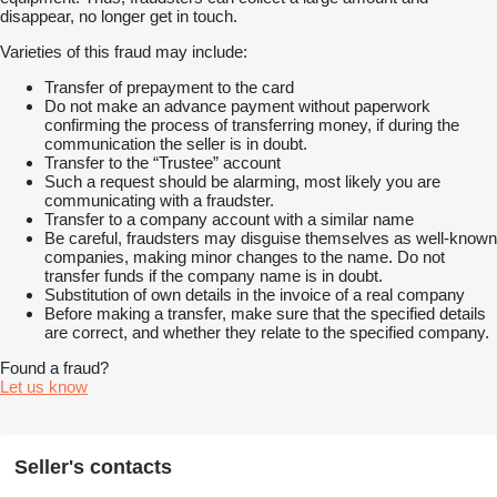
Posiadamy wykwalifikowanych serwisantów oraz zaplecze
disappear, no longer get in touch.
oryginalnych części renomowanych producentów a także
tańsze zamienniki w pełni funkcjonalne i niezawodne
Varieties of this fraud may include:
Zapewniamy profesjonalne doradztwo w zakresie dopasowania
Transfer of prepayment to the card
maszyn indywidualnie do potrzeb naszych klientów.
Do not make an advance payment without paperwork
confirming the process of transferring money, if during the
Oferujemy w pełni sprawne urządzenia gdyż wszystkie nasze
communication the seller is in doubt.
urządzenia przed sprzedażą na zlecenie klienta poddawane są
Transfer to the “Trustee” account
szczegółowej weryfikacji i wymaganym naprawom przez
Such a request should be alarming, most likely you are
naszych fachowców. Sprawność techniczna naszych urządzeń
communicating with a fraudster.
zostaje potwierdzona i udokumentowana przez Inspekcję
Transfer to a company account with a similar name
Urzędu Dozoru Technicznego.
Be careful, fraudsters may disguise themselves as well-known
companies, making minor changes to the name. Do not
Za nami duże grono zadowolonych klientów z całej Polski oraz
transfer funds if the company name is in doubt.
Europy.
Substitution of own details in the invoice of a real company
Before making a transfer, make sure that the specified details
Więcej informacji pod numerem telefonu
are correct, and whether they relate to the specified company.
+48500.076.333
Found a fraud?
Let us know
Niniejsze ogłoszenie jest wyłącznie informacją handlową i nie
stanowi oferty w myśl art.66§ 1. Kodeksu Cywilnego.
Sprzedający nie odpowiada za ewentualne błędy lub
nieaktualność ogłoszenia.
Seller's contacts
Nota ta została zawarta ze względu na możliwość nie
zamierzonych pomyłek.