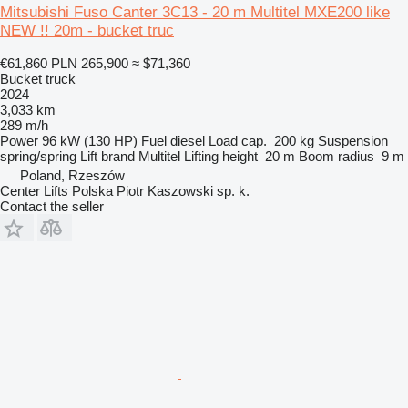
Mitsubishi Fuso Canter 3C13 - 20 m Multitel MXE200 like
NEW !! 20m - bucket truc
€61,860
PLN 265,900
≈ $71,360
Bucket truck
2024
3,033 km
289 m/h
Power
96 kW (130 HP)
Fuel
diesel
Load cap.
200 kg
Suspension
spring/spring
Lift brand
Multitel
Lifting height
20 m
Boom radius
9 m
Poland, Rzeszów
Center Lifts Polska Piotr Kaszowski sp. k.
Contact the seller