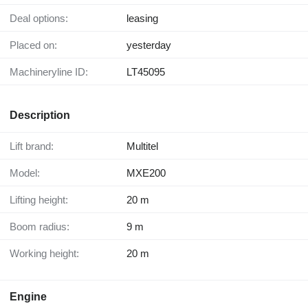
Deal options:
leasing
Placed on:
yesterday
Machineryline ID:
LT45095
Description
Lift brand:
Multitel
Model:
MXE200
Lifting height:
20 m
Boom radius:
9 m
Working height:
20 m
Engine