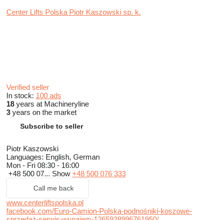
Center Lifts Polska Piotr Kaszowski sp. k.
Verified seller
In stock:
100 ads
18
years at Machineryline
3
years on the market
Subscribe to seller
Piotr Kaszowski
Languages:
English, German
Mon - Fri
08:30 - 16:00
+48 500 07...
Show
+48 500 076 333
Call me back
www.centerliftspolska.pl
facebook.com/Euro-Camion-Polska-podnośniki-koszowe-
sprzedaż-serwis-wynajem-1265928996761950/