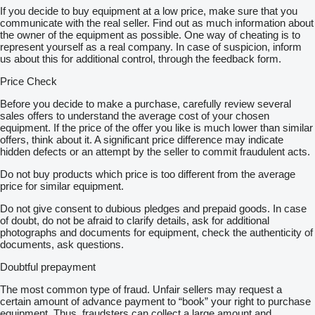
Wymiary kosza: 1,4 x 0,7 x 1,1 m
If you decide to buy equipment at a low price, make sure that you
Rotacja kosza: ± 65°
communicate with the real seller. Find out as much information about
Podwójny teleskop
the owner of the equipment as possible. One way of cheating is to
Podnoszenie pionowe
represent yourself as a real company. In case of suspicion, inform
Praca w poziomie oraz wiele innych możliwości
us about this for additional control, through the feedback form.
Wymiary w pozycji transportowej:
Długość: 6,87 m
Price Check
Szerokość: 2,15 m
Wysokość: 2,58 m
Before you decide to make a purchase, carefully review several
Polecamy Kredyt, leasing w procedurze uproszczonej bez
sales offers to understand the average cost of your chosen
zaświadczeń ZUS,US
equipment. If the price of the offer you like is much lower than similar
Cena do negocjacji
offers, think about it. A significant price difference may indicate
hidden defects or an attempt by the seller to commit fraudulent acts.
Do not buy products which price is too different from the average
W CENIE URZĄDZENIA:
price for similar equipment.
-przeprowadzenie badania UDT bezpośrednio na użytkownika.
(dot. klientów PL)
Do not give consent to dubious pledges and prepaid goods. In case
-dokumentacja urządzenia oraz instrukcja obsługi w języku
of doubt, do not be afraid to clarify details, ask for additional
polskim
photographs and documents for equipment, check the authenticity of
-komplet gotowych dokumentów do zarejestrowania pojazdu
documents, ask questions.
jako pojazd specjalny.
-certyfikat (CE)
Doubtful prepayment
Do zakupionych w naszej firmie urządzeń zapewniamy zdalną
The most common type of fraud. Unfair sellers may request a
pomoc, serwis oraz części.
certain amount of advance payment to “book” your right to purchase
equipment. Thus, fraudsters can collect a large amount and