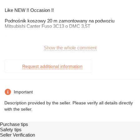
Like NEW !! Occasion !!
Podnośnik koszowy 20 m zamontowany na podwoziu
Mitsubishi Canter Fuso 3C13 o DMC 3,5T
Przed przyjazdem prosimy o kontakt w celu umówienia się na
spotkanie oraz potwierdzenia dostępności maszyny.
Show the whole comment
OKAZJA !!!
Wysokość transportowa 2,58 m !
Request additional information
DANE TECHNICZNE URZĄDZENIA:
Podnośnik koszowy przegubowo-teleskopowy
Model podnośnika Multitel MXE200
Sterowanie w pełni hydrauliczne
Important
Wysokość robocza 20 m
Zasięg boczny 9 m (przy obciążeniu 200 kg)
Description provided by the seller. Please verify all details directly
Udźwig kosza 200 kg
with the seller.
Sterowanie z kosza
Sterowanie z dołu samochodu
Kosz obrotowy, pochyły zamknięty (możliwość zmiany na
Purchase tips
otwarty)
Safety tips
Gaszenie ,odpalanie silnika z kosza oraz z poziomu platformy
Seller Verification
Obrót wieżyczki: 400°