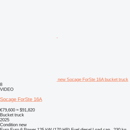
new Socage ForSte 16A bucket truck
8
VIDEO
Socage ForSte 16A
€79,600
≈ $91,820
Bucket truck
2025
Condition
new
Euro
Euro 6
Power
125 kW (170 HP)
Fuel
diesel
Load cap.
230 kg