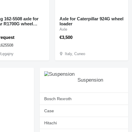
ng 162-5508 axle for
Axle for Caterpillar 924G wheel
lar R1700G wheel
loader
Axle
request
€3,500
1625508
 Łęgajny
Italy, Cuneo
Suspension
Bosch Rexroth
Case
Hitachi