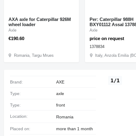
AXA axle for Caterpillar 926M
Per: Caterpillar 988H
wheel loader
BXY01112 Assal 1378834 axle
for Caterpillar 988H 
Axle
Axle
loader
€190.60
price on request
1378834
Romania, Targu Mrues
Italy, Anzola Emilia (B
1/1
Brand:
AXE
Type:
axle
Type:
front
Location:
Romania
Placed on:
more than 1 month