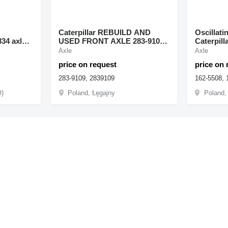
Caterpillar REBUILD AND
Oscillati
USED FRONT AXLE 283-9109
Caterpil
wheel
for Caterpillar R2900G wheel
loader
Axle
Axle
loader
price on request
price on 
283-9109, 2839109
162-5508, 
O)
Poland, Łęgajny
Poland,