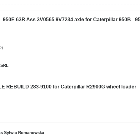
B - 950E 63R Ass 3V0565 9V7234 axle for Caterpillar 950B - 
O)
 SRL
LE REBUILD 283-9100 for Caterpillar R2900G wheel loader
ts Sylwia Romanowska