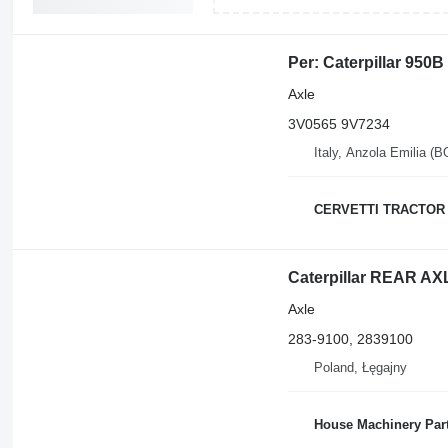
Per: Caterpillar 950
Axle
3V0565 9V7234
Italy, Anzola Emilia (B
CERVETTI TRACTOR
Caterpillar REAR AX
Axle
283-9100, 2839100
Poland, Łęgajny
House Machinery Par