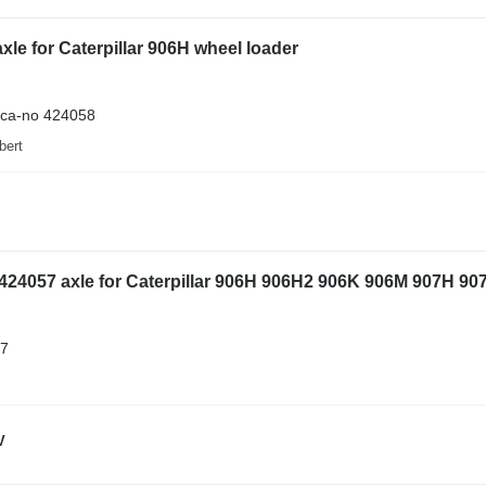
axle for Caterpillar 906H wheel loader
 ca-no 424058
bert
- 424057 axle for Caterpillar 906H 906H2 906K 906M 907H 9
7
V