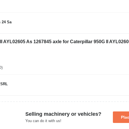
 24 Sa
 II AYL02605 As 1267845 axle for Caterpillar 950G II AYL0260
O)
 SRL
Selling machinery or vehicles?
Pla
You can do it with us!