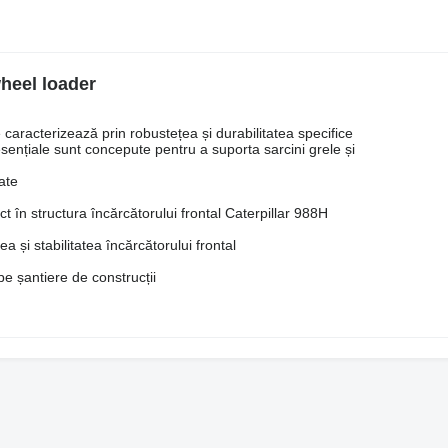
wheel loader
 caracterizează prin robustețea și durabilitatea specifice
sențiale sunt concepute pentru a suporta sarcini grele și
ate
t în structura încărcătorului frontal Caterpillar 988H
 și stabilitatea încărcătorului frontal
 pe șantiere de construcții