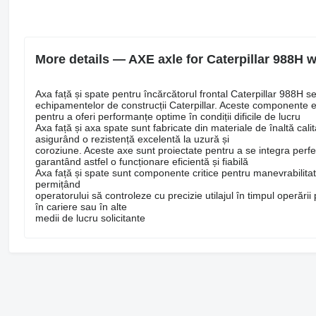
More details — AXE axle for Caterpillar 988H 
Axa față și spate pentru încărcătorul frontal Caterpillar 988H se
echipamentelor de construcții Caterpillar. Aceste componente e
pentru a oferi performanțe optime în condiții dificile de lucru
Axa față și axa spate sunt fabricate din materiale de înaltă calit
asigurând o rezistență excelentă la uzură și
coroziune. Aceste axe sunt proiectate pentru a se integra perfec
garantând astfel o funcționare eficientă și fiabilă
Axa față și spate sunt componente critice pentru manevrabilitatea
permițând
operatorului să controleze cu precizie utilajul în timpul operării
în cariere sau în alte
medii de lucru solicitante